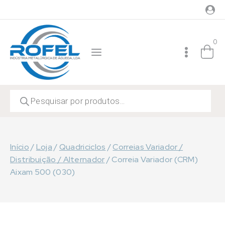
Skip
to
content
0
Products
search
Início
/
Loja
/
Quadriciclos
/
Correias Variador /
Distribuição / Alternador
/
Correia Variador (CRM)
Aixam 500 (030)