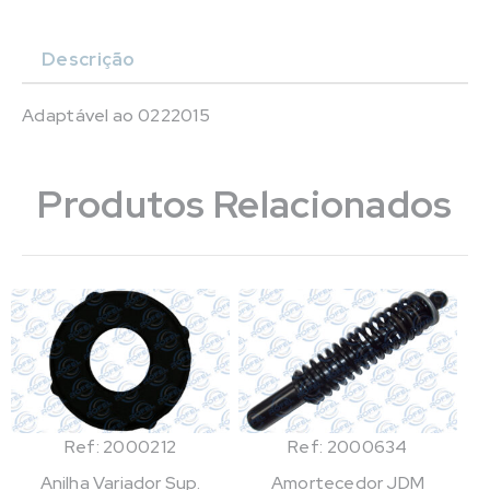
Descrição
Adaptável ao 0222015
Produtos Relacionados
Ref: 2000212
Ref: 2000634
Anilha Variador Sup.
Amortecedor JDM