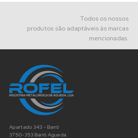
Todos os nossos
produtos são adaptáveis às marcas
mencionadas.
Apartado 343 - Barrô
3750-353 Barrô Agueda