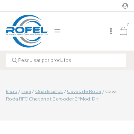
Skip
to
content
0
Products
search
Início
/
Loja
/
Quadriciclos
/
Cavas de Roda
/
Cava
Roda RFC Chatenet Barooder 2ºMod. Dir.