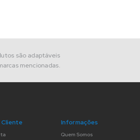
dutos são adaptáveis
marcas mencionadas.
 Cliente
Informações
nta
Quem Somos