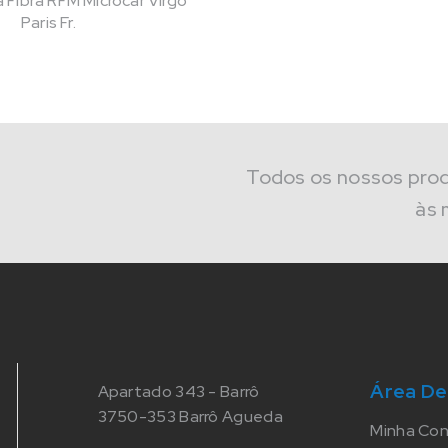
Fibra RFM Microcar Virgo
Paris Fr.
Todos os nossos pro
às 
Área De
Apartado 343 - Barrô
3750-353 Barrô Agueda
Minha Co