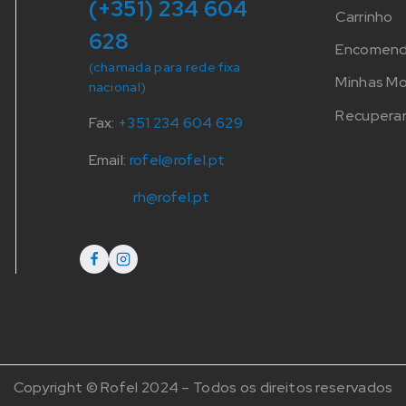
(+351) 234 604
Carrinho
628
Encomen
(chamada para rede fixa
Minhas M
nacional)
Recuperar
Fax:
+351 234 604 629
Email:
rofel@rofel.pt
rh@rofel.pt
Copyright © Rofel 2024 – Todos os direitos reservados