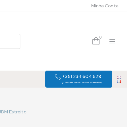
Minha Conta
0
+351 234 604 628
(Chamada Para A Rede Fixa Nacional)
JDM Estreito