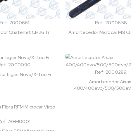
Ref: 2000661
Ref: 2000658
dor Chatenet CH26 Tr.
Amortecedor Microcar M8 CDI
Ref: 2000090
Ref: 2000289
r Ligier Nova/X-Too Fr.
Amortecedor Aixa
400/400evo/500/500evo/
Ref: AGM0001