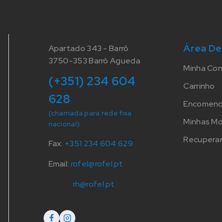
Área De
Apartado 343 - Barrô
3750-353 Barrô Agueda
Minha Co
(+351) 234 604
Carrinho
628
Encomen
(chamada para rede fixa
Minhas M
nacional)
Recuperar
Fax:
+351 234 604 629
Email:
rofel@rofel.pt
rh@rofel.pt