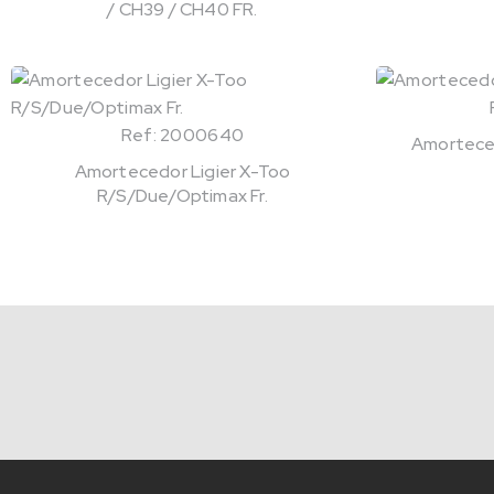
/ CH39 / CH40 FR.
Ref: 2000640
Amortece
Amortecedor Ligier X-Too
R/S/Due/Optimax Fr.