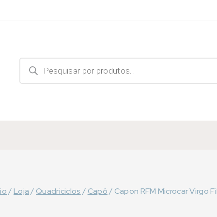
Products
search
cio
/
Loja
/
Quadriciclos
/
Capô
/
Capon RFM Microcar Virgo F