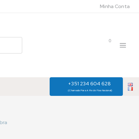
Minha Conta
0
+351 234 604 628
(Chamada Para A Rede Fixa Nacional)
ibra