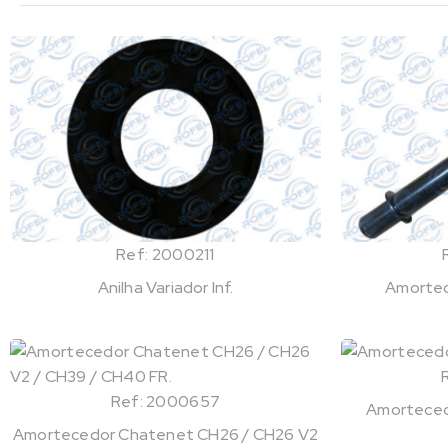
Ref: 2000211
Anilha Variador Inf.
Amortec
Ref: 2000657
Amortecedo
Amortecedor Chatenet CH26 / CH26 V2