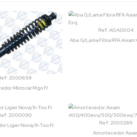
Ref: AGA0004
Aba G/Lama Fibra RFA Aixam Ci
Ref: 2000659
edor Microcar Mgo Fr.
Ref: 2000090
Ref: 2000289
r Ligier Nova/X-Too Fr.
Amortecedor Aixa