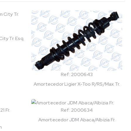
ty Tr. Esq.
Ref: 2000643
Amortecedor Ligier X-Too R/RS/Max Tr.
Ref: 2000634
Amortecedor JDM Abaca/Albizia Fr.
m