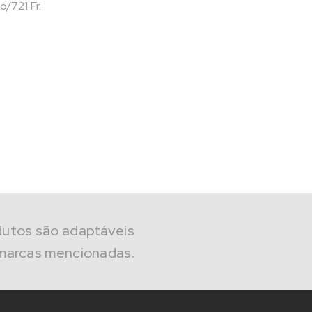
721 Fr.
dutos são adaptáveis
marcas mencionadas.