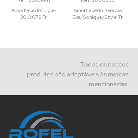
Ref: 2000641
Ref: 2000665
Amortecedor Ligier
Amortecedor Grecav
20.0.079 Fr.
Eke/Sonique/Style Tr.
Todos os nossos
produtos são adaptáveis às marcas
mencionadas.