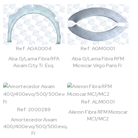
Ref: AGA0004
Ref: AGM0001
Aba G/Lama Fibra RFA
Aba G/Lama Fibra RFM
Aixam City Tr. Esq.
Microcar Virgo Paris Fr.
Ref: ALM0001
Ref: 2000289
Aileron Fibra RFM Microcar
MC1/MC2
Amortecedor Aixam
400/400evo/500/500evo/721
Fr.