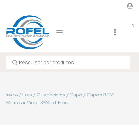
Skip
to
content
0
Products
search
Início
/
Loja
/
Quadriciclos
/
Capô
/
Capon RFM
Microcar Virgo 3ºMod. Fibra