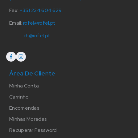
Fax:
+351 234 604 629
Email:
rofel@rofel.pt
rh@rofel.pt
Área De Cliente
Minha Conta
Carrinho
Encomendas
Minhas Moradas
Recuperar Password