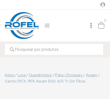
Skip
to
content
0
Products
search
Início
/
Loja
/
Quadriciclos
/
Pára-Choques
/
Aixam
/
Canto P/Ch. RFA Aixam 500.4/5 Tr. Dir. Fibra