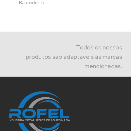
Barooder Tr.
Todos os nossos
produtos são adaptáveis às marcas
mencionadas.