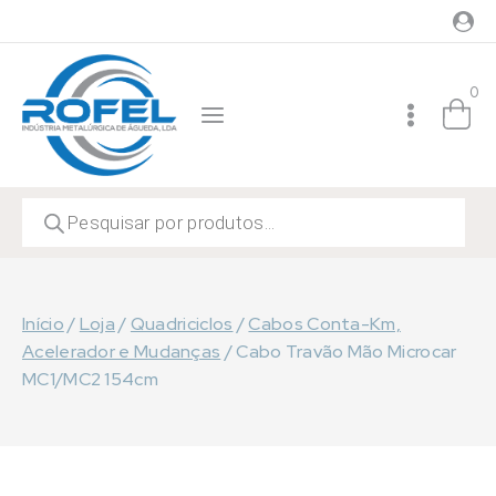
Skip
to
content
0
Products
search
Início
/
Loja
/
Quadriciclos
/
Cabos Conta-Km,
Acelerador e Mudanças
/
Cabo Travão Mão Microcar
MC1/MC2 154cm