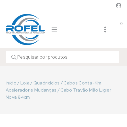
Skip
to
content
0
Products
search
Início
/
Loja
/
Quadriciclos
/
Cabos Conta-Km,
Acelerador e Mudanças
/
Cabo Travão Mão Ligier
Nova 84cm