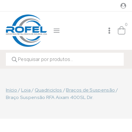
Skip
to
content
0
Products
search
Início
/
Loja
/
Quadriciclos
/
Braços de Suspensão
/
Braço Suspensão RFA Aixam 400SL Dir.