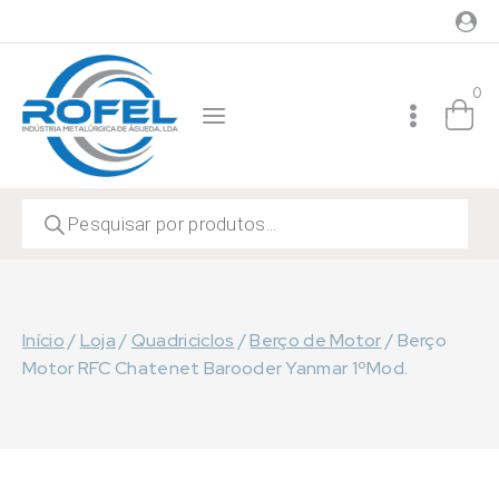
Skip
to
content
0
Products
search
Início
/
Loja
/
Quadriciclos
/
Berço de Motor
/
Berço
Motor RFC Chatenet Barooder Yanmar 1ºMod.