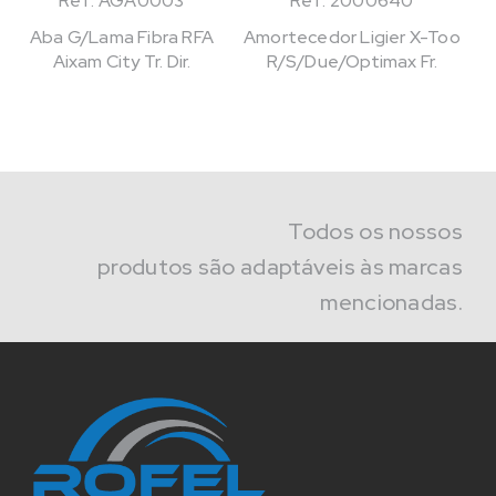
Ref: AGA0003
Ref: 2000640
Aba G/Lama Fibra RFA
Amortecedor Ligier X-Too
Aixam City Tr. Dir.
R/S/Due/Optimax Fr.
Todos os nossos
produtos são adaptáveis às marcas
mencionadas.