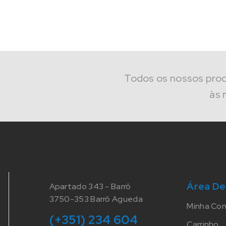
Todos os nossos pro
às 
Área De
Apartado 343 - Barrô
3750-353 Barrô Agueda
Minha Co
(+351) 234 604
Carrinho