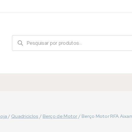
Products
search
oja
/
Quadriciclos
/
Berço de Motor
/
Berço Motor RFA Aixa