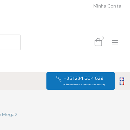
Minha Conta
0
+351 234 604 628
(Chamada Para A Rede Fixa Nacional)
m Mega2