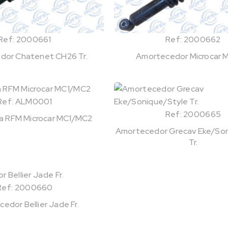
Ref: 2000661
Ref: 2000662
dor Chatenet CH26 Tr.
Amortecedor Microcar M
Ref: ALM0001
Ref: 2000665
bra RFM Microcar MC1/MC2
Amortecedor Grecav Eke/Son
Tr.
Ref: 2000660
edor Bellier Jade Fr.