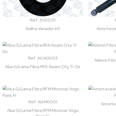
Ref: 2000211
Anilha Variador Inf.
Amortece
Ref: AGA0003
Aileron Fi
Aba G/Lama Fibra RFA Aixam City Tr. Dir.
Ref: AGM0001
Amortec
Aba G/Lama Fibra RFM Microcar Virgo