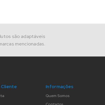
dutos são adaptáveis
marcas mencionadas.
 Cliente
Informações
nta
Quem Somos
Contatos