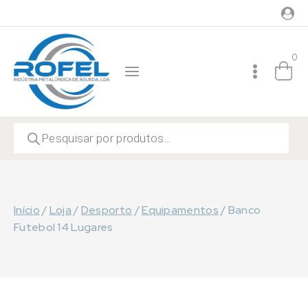
Skip
to
content
0
Products
search
Início
/
Loja
/
Desporto
/
Equipamentos
/
Banco
Futebol 14 Lugares