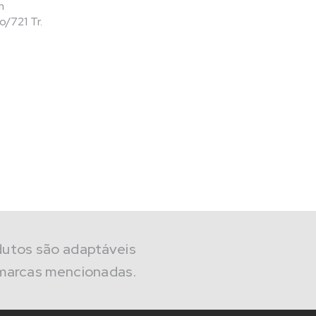
m
721 Tr.
dutos são adaptáveis
marcas mencionadas.