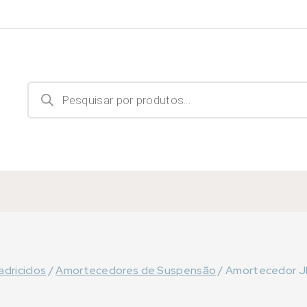
Products
search
driciclos
/
Amortecedores de Suspensão
/
Amortecedor JD