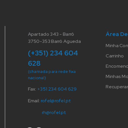
Área De
Apartado 343 - Barrô
3750-353 Barrô Agueda
Minha Co
(+351) 234 604
Carrinho
628
Encomen
(chamada para rede fixa
Minhas M
nacional)
Recuperar
Fax:
+351 234 604 629
Email:
rofel@rofel.pt
rh@rofel.pt