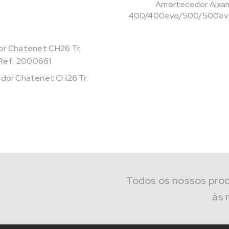
Amortecedor Aixa
400/400evo/500/500evo/
Ref: 2000661
dor Chatenet CH26 Tr.
Todos os nossos pro
às 