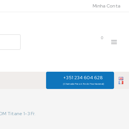
Minha Conta
0
+351 234 604 628
(Chamada Para A Rede Fixa Nacional)
M Titane 1-3 Fr.