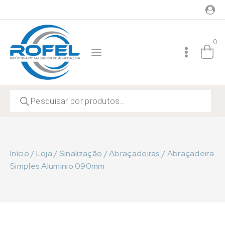
Skip
to
content
0
Products
search
Início
/
Loja
/
Sinalização
/
Abraçadeiras
/
Abraçadeira
Simples Aluminio 090mm