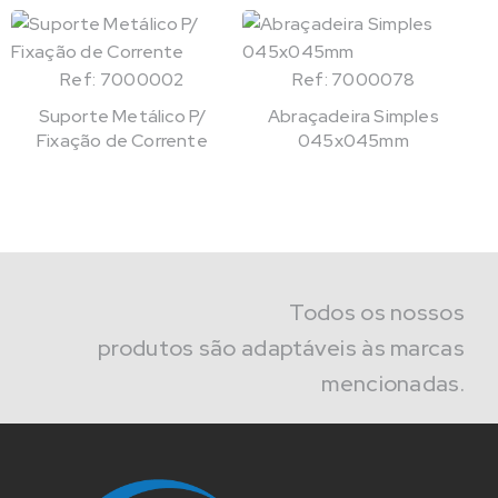
Ref: 7000002
Ref: 7000078
Suporte Metálico P/
Abraçadeira Simples
Fixação de Corrente
045x045mm
Todos os nossos
produtos são adaptáveis às marcas
mencionadas.