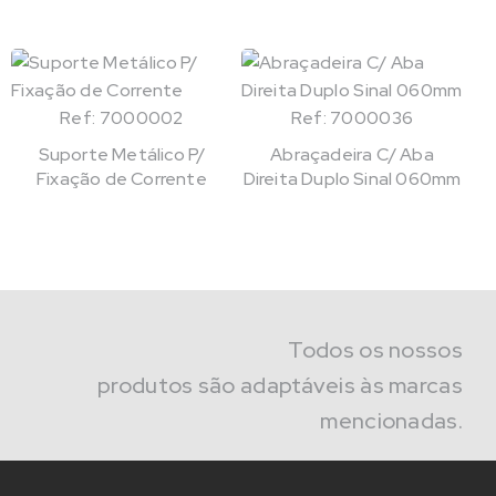
Ref: 7000002
Ref: 7000036
Suporte Metálico P/
Abraçadeira C/ Aba
Fixação de Corrente
Direita Duplo Sinal 060mm
Todos os nossos
produtos são adaptáveis às marcas
mencionadas.