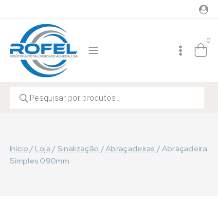
Skip
to
content
0
Products
search
Início
/
Loja
/
Sinalização
/
Abraçadeiras
/
Abraçadeira
Simples 090mm