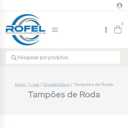
Skip
to
content
0
Products
search
Início
/
Loja
/
Quadriciclos
/
Tampões de Roda
Tampões de Roda