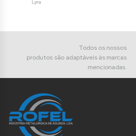
Lyra
Todos os nossos
produtos são adaptáveis às marcas
mencionadas.