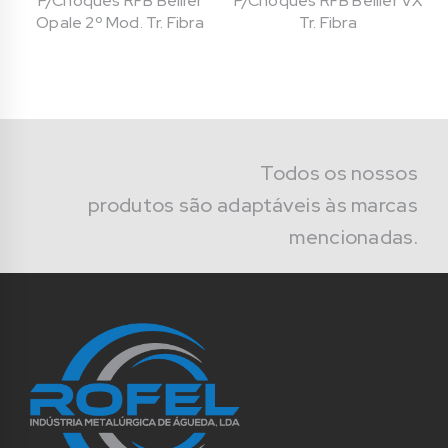
P/Choques RFB Bellier
P/Choques RFB Bellier VX
Opale 2º Mod. Tr. Fibra
Tr. Fibra
Todos os nossos
produtos são adaptáveis às marcas
mencionadas.