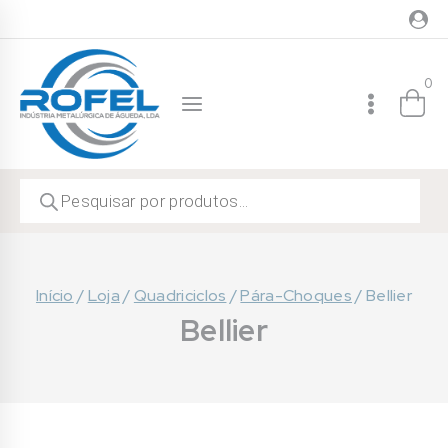
Skip
to
content
0
Products
search
Início
/
Loja
/
Quadriciclos
/
Pára-Choques
/
Bellier
Bellier